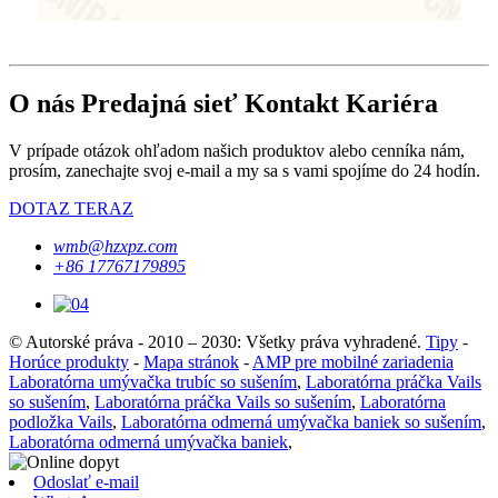
O nás Predajná sieť Kontakt Kariéra
V prípade otázok ohľadom našich produktov alebo cenníka nám,
prosím, zanechajte svoj e-mail a my sa s vami spojíme do 24 hodín.
DOTAZ TERAZ
wmb@hzxpz.com
+86 17767179895
© Autorské práva - 2010 – 2030: Všetky práva vyhradené.
Tipy
-
Horúce produkty
-
Mapa stránok
-
AMP pre mobilné zariadenia
Laboratórna umývačka trubíc so sušením
,
Laboratórna práčka Vails
so sušením
,
Laboratórna práčka Vails so sušením
,
Laboratórna
podložka Vails
,
Laboratórna odmerná umývačka baniek so sušením
,
Laboratórna odmerná umývačka baniek
,
Odoslať e-mail