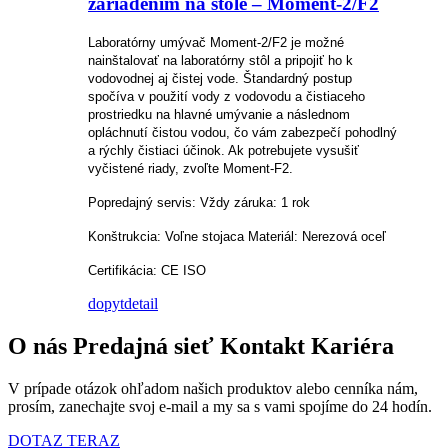
zariadením na stole – Moment-2/F2
Laboratórny umývač Moment-2/F2 je možné
nainštalovať na laboratórny stôl a pripojiť ho k
vodovodnej aj čistej vode. Štandardný postup
spočíva v použití vody z vodovodu a čistiaceho
prostriedku na hlavné umývanie a následnom
opláchnutí čistou vodou, čo vám zabezpečí pohodlný
a rýchly čistiaci účinok. Ak potrebujete vysušiť
vyčistené riady, zvoľte Moment-F2.
Popredajný servis: Vždy záruka: 1 rok
Konštrukcia: Voľne stojaca Materiál: Nerezová oceľ
Certifikácia: CE ISO
dopyt
detail
O nás Predajná sieť Kontakt Kariéra
V prípade otázok ohľadom našich produktov alebo cenníka nám,
prosím, zanechajte svoj e-mail a my sa s vami spojíme do 24 hodín.
DOTAZ TERAZ