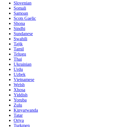
Slovenian
Somali
Samoan
Scots Gaelic
Shona
Sindhi
Sundanese
Swahili
Tajik
Tamil
Telugu
Thai
Ukrainian
Urdu
Uzbek
Vietnamese
Welsh
Xhosa
Yiddish
Yoruba
Zulu
Kinyarwanda
Tatar
Oriya
Turkmen