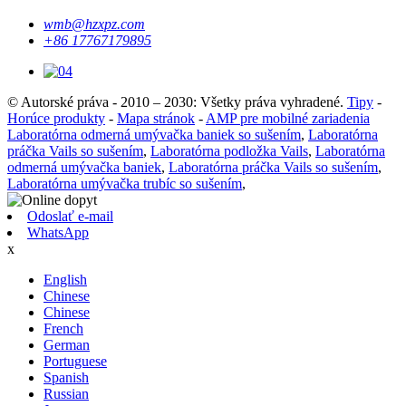
wmb@hzxpz.com
+86 17767179895
© Autorské práva - 2010 – 2030: Všetky práva vyhradené.
Tipy
-
Horúce produkty
-
Mapa stránok
-
AMP pre mobilné zariadenia
Laboratórna odmerná umývačka baniek so sušením
,
Laboratórna
práčka Vails so sušením
,
Laboratórna podložka Vails
,
Laboratórna
odmerná umývačka baniek
,
Laboratórna práčka Vails so sušením
,
Laboratórna umývačka trubíc so sušením
,
Odoslať e-mail
WhatsApp
x
English
Chinese
Chinese
French
German
Portuguese
Spanish
Russian