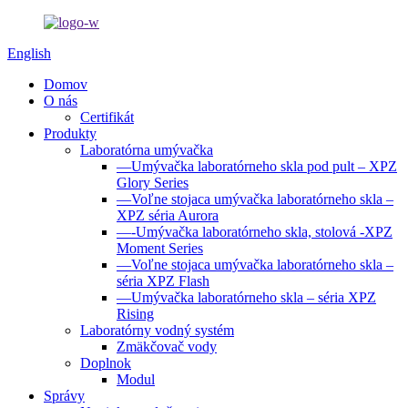
English
Domov
O nás
Certifikát
Produkty
Laboratórna umývačka
—Umývačka laboratórneho skla pod pult – XPZ
Glory Series
—Voľne stojaca umývačka laboratórneho skla –
XPZ séria Aurora
—-Umývačka laboratórneho skla, stolová -XPZ
Moment Series
—Voľne stojaca umývačka laboratórneho skla –
séria XPZ Flash
—Umývačka laboratórneho skla – séria XPZ
Rising
Laboratórny vodný systém
Zmäkčovač vody
Doplnok
Modul
Správy