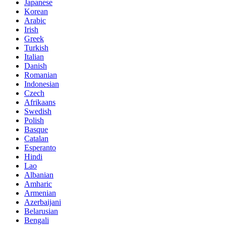
Japanese
Korean
Arabic
Irish
Greek
Turkish
Italian
Danish
Romanian
Indonesian
Czech
Afrikaans
Swedish
Polish
Basque
Catalan
Esperanto
Hindi
Lao
Albanian
Amharic
Armenian
Azerbaijani
Belarusian
Bengali