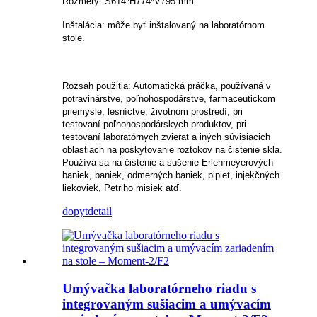
Rozmery: Š614*H774*V795 mm
Inštalácia: môže byť inštalovaný na laboratórnom
stole.
Rozsah použitia: Automatická práčka, používaná v
potravinárstve, poľnohospodárstve, farmaceutickom
priemysle, lesníctve, životnom prostredí, pri
testovaní poľnohospodárskych produktov, pri
testovaní laboratórnych zvierat a iných súvisiacich
oblastiach na poskytovanie roztokov na čistenie skla.
Používa sa na čistenie a sušenie Erlenmeyerových
baniek, baniek, odmerných baniek, pipiet, injekčných
liekoviek, Petriho misiek atď.
dopyt
detail
Umývačka laboratórneho riadu s
integrovaným sušiacim a umývacím