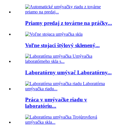
Priamy predaj z továrne na práčky...
Voľne stojaci štýlový sklenený...
Laboratórny umývač Laboratórny...
Práca v umývačke riadu v
laboratóriu...