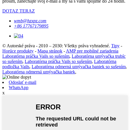
prosím, zanechajte svoj e-mail a my sa s vami spojíme do 24 hodín.
DOTAZ TERAZ
wmb@hzxpz.com
+86 17767179895
© Autorské práva - 2010 – 2030: Všetky práva vyhradené.
Tipy
-
Horúce produkty
-
Mapa stránok
-
AMP pre mobilné zariadenia
Laboratórna práčka Vails so sušením
,
Laboratórna umývačka trubíc
so sušením
,
Laboratórna práčka Vails so sušením
,
Laboratórna
podložka Vails
,
Laboratórna odmerná umývačka baniek so sušením
,
Laboratórna odmerná umývačka baniek
,
Odoslať e-mail
WhatsApp
x