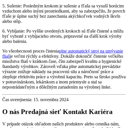
5. Sušenie: Posledným krokom je sušenie a fľaša sa vysuší horúcim
vzduchom alebo inými prostriedkami, aby sa zabezpečilo, že povrch
fľaše je úplne suchý bez zanechania akýchkoľvek vodných škvŕn
alebo stôp.
6. Vybíjanie: Po vyššie uvedených krokoch sú fľaše čistené a môžu
byť vybraté z vybíjacieho otvoru, pripravené na ďalší krok výroby
alebo balenia.
Vo všeobecnosti proces čistenia
plne automatický stroj na umývanie
fliaš
je veľmi rýchly a efektívny. Dokáže dokončiť čistenie veľkého
množstva fliaš v krátkom čase, čím zabezpečí kvalitu a hygienické
štandardy výrobkov. Zároveň vďaka plne automatickej prevádzke
výrazne znižuje náklady na pracovnú silu a náročnosť práce a
zlepšuje efektivitu práce a výrobnú kapacitu. Preto sa široko používa
v potravinárskom, lekárskom a inom priemysle a stal sa
nepostrádateľným a dôležitým zariadením na výrobnej linke.
Čas uverejnenia: 15. novembra 2024
O nás Predajná sieť Kontakt Kariéra
V prípade otázok ohľadom našich produktov alebo cenníka nám,