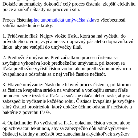
Dokáže automaticky dokončiť celý proces čistenia, zlepšiť efektivitu
práce a znížiť náklady na pracovnú silu.
Proces čistenia
plne automatická umývačka skla
vo všeobecnosti
zahŕňa nasledujúce kroky:
1. Pridávanie fliaš: Najprv vložte fľašu, ktorá sa má vyčistiť, do
prívodného otvoru, zvyčajne cez dopravný pás alebo dopravníkovú
linku, aby ste vstúpili do umývačky fliaš.
2. Predbežné umývanie: Pred začiatkom procesu čistenia sa
zvyčajne vykonáva krok predbežného umývania, pri ktorom sa
fľaša predbežne vyčistí čistou vodou alebo predbežnou umývacou
kvapalinou a odstránia sa z nej veľké častice nečistôt.
3. Hlavné umývanie: Nasleduje hlavný proces čistenia, pri ktorom
sa čistiaca kvapalina strieka na vnútornú a vonkajšiu stranu fľaše
pomocou série trysiek a fľaša sa súčasne otáča alebo trasie, aby sa
zabezpečilo vyčistenie každého rohu. Čistiaca kvapalina je zvyčajne
silný čistiaci prostriedok, ktorý dokáže účinne odstrániť nečistoty a
baktérie z povrchu fľaše.
4. Opláchnutie: Po vyčistení sa fľaša opláchne čistou vodou alebo
oplachovacou tekutinou, aby sa zabezpečilo dôkladné vyčistenie
čistiacej tekutiny a nečistôt bez zanechania akýchkoľvek zvyškov.