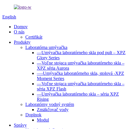
English
Domov
O nás
Certifikát
Produkty
Laboratórna umývačka
—Umývačka laboratórneho skla pod pult – XPZ
Glory Series
—Voľne stojaca umývačka laboratórneho skla –
XPZ séria Aurora
—-Umývačka laboratórneho skla, stolová -XPZ
Moment Series
—Voľne stojaca umývačka laboratórneho skla –
séria XPZ Flash
—Umývačka laboratórneho skla – séria XPZ
Rising
Laboratórny vodný systém
Zmäkčovač vody
Doplnok
Modul
Správy