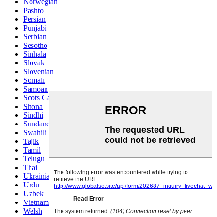
Norwegian
Pashto
Persian
Punjabi
Serbian
Sesotho
Sinhala
Slovak
Slovenian
Somali
Samoan
Scots Gaelic
Shona
Sindhi
Sundanese
Swahili
Tajik
Tamil
Telugu
Thai
Ukrainian
Urdu
Uzbek
Vietnamese
Welsh