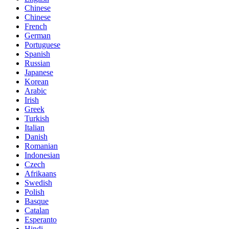
Chinese
Chinese
French
German
Portuguese
Spanish
Russian
Japanese
Korean
Arabic
Irish
Greek
Turkish
Italian
Danish
Romanian
Indonesian
Czech
Afrikaans
Swedish
Polish
Basque
Catalan
Esperanto
Hindi