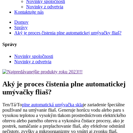
Novinky spoločnosti
Novinky z odvetvia
Kontaktujte nás
Domov
Správy
Aký je proces čistenia plne automatickej umývačky fliaš?
Správy
Novinky spoločnosti
Novinky z odvetvia
Aký je proces čistenia plne automatickej
umývačky fliaš?
Ten/Tá/To
plne automatická umývačka skla
je zariadenie špeciálne
používané na umývanie fliaš. Generuje horúcu vodu alebo paru s
vysokou teplotou a vysokým tlakom prostredníctvom elektrického
ohrevu alebo parného ohrevu a vykonáva čistiace procesy, ako je
postrek, namáčanie a preplachovanie fliaš, aby efektívne odstránil
nečistoty, zvyšky a mikroorganizmy vo vnútri aj zvonku fliaš.